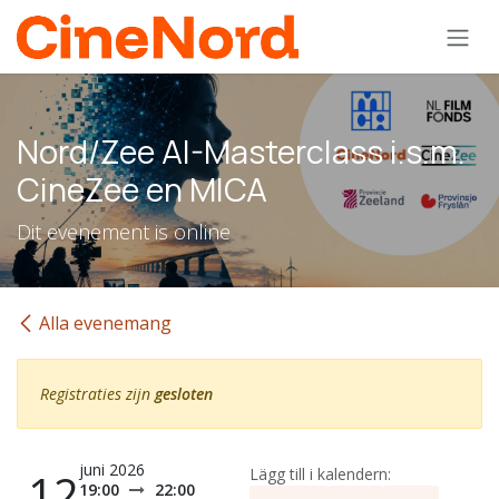
Hoppa till innehåll
Nord/Zee AI-Masterclass i.s.m.
CineZee en MICA
Dit evenement is online
Alla evenemang
Registraties zijn
gesloten
juni 2026
12
Lägg till i kalendern:
19:00
22:00