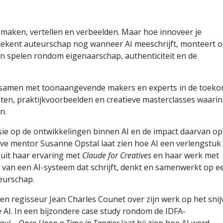
maken, vertellen en verbeelden. Maar hoe innoveer je
ekent auteurschap nog wanneer AI meeschrijft, monteert o
n spelen rondom eigenaarschap, authenticiteit en de
e samen met toonaangevende makers en experts in de toeko
chten, praktijkvoorbeelden en creatieve masterclasses waarin
n.
isie op de ontwikkelingen binnen AI en de impact daarvan op
tive mentor Susanne Opstal laat zien hoe AI een verlengstuk
nuit haar ervaring met
Claude for Creatives
en haar werk met
van een AI-systeem dat schrijft, denkt en samenwerkt op e
teurschap.
en regisseur Jean Charles Counet over zijn werk op het snij
 AI. In een bijzondere case study rondom de IDFA-