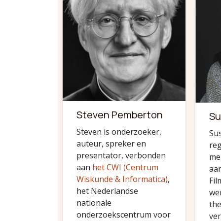
Steven Pemberton
Su
Steven is onderzoeker,
Sus
auteur, spreker en
reg
presentator, verbonden
me
aan
het CWI (Centrum
aa
Wiskunde & Informatica)
,
Fil
het Nederlandse
we
nationale
the
onderzoekscentrum voor
ver