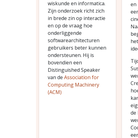
wiskunde en informatica.
en 
Zijn onderzoek richt zich
een
in brede zin op interactie
cin
en op de vraag hoe
Naa
onderliggende
beg
softwarearchitecturen
het
gebruikers beter kunnen
ide
ondersteunen. Hij is
Tij
bovendien een
Sus
Distinguished Speaker
wer
van de
Association for
Cre
Computing Machinery
hoe
(ACM)
ka
eig
de 
wer
Cod
ee