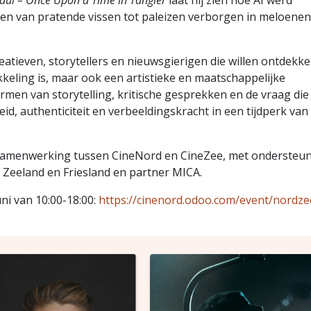
l – Once Upon a Time in Tangier
laat hij zien hoe AI werd
ken van pratende vissen tot paleizen verborgen in meloenen
atieven, storytellers en nieuwsgierigen die willen ontdekk
kkeling is, maar ook een artistieke en maatschappelijke
ormen van storytelling, kritische gesprekken en de vraag die
id, authenticiteit en verbeeldingskracht in een tijdperk van
samenwerking tussen CineNord en CineZee, met ondersteu
 Zeeland en Friesland en partner MICA.
ni van 10:00-18:00:
https://cinenord.odoo.com/event/nordze