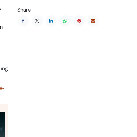
,
Share
en
ning
e-