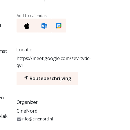
Add to calendar:
f
Locatie
mst
https://meet.google.com/zev-tvdc-
qyi
Routebeschrijving
en
Organizer
CineNord
vlak
info@cinenord.nl