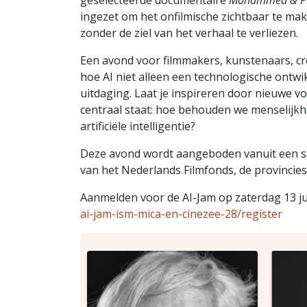
geselecteerde documentaire
Mohammed & Pau
ingezet om het onfilmische zichtbaar te ma
zonder de ziel van het verhaal te verliezen.
Een avond voor filmmakers, kunstenaars, cre
hoe AI niet alleen een technologische ontwi
uitdaging. Laat je inspireren door nieuwe v
centraal staat: hoe behouden we menselijkhe
artificiële intelligentie?
Deze avond wordt aangeboden vanuit een 
van het Nederlands Filmfonds, de provincies
Aanmelden voor de AI-Jam op zaterdag 13 ju
ai-jam-ism-mica-en-cinezee-28/register