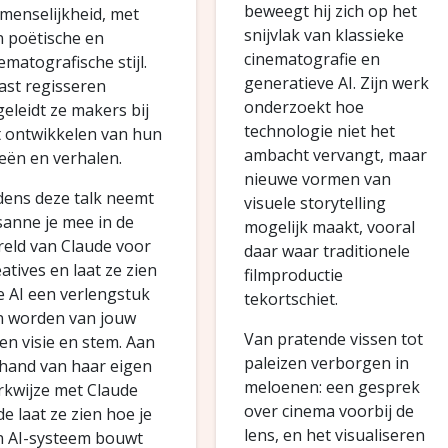
beweegt hij zich op het
menselijkheid, met
snijvlak van klassieke
 poëtische en
cinematografie en
ematografische stijl.
generatieve AI. Zijn werk
st regisseren
onderzoekt hoe
eleidt ze makers bij
technologie niet het
 ontwikkelen van hun
ambacht vervangt, maar
eën en verhalen.
nieuwe vormen van
dens deze talk neemt
visuele storytelling
anne je mee in de
mogelijk maakt, vooral
eld van Claude voor
daar waar traditionele
atives en laat ze zien
filmproductie
 AI een verlengstuk
tekortschiet.
n worden van jouw
Van pratende vissen tot
en visie en stem. Aan
paleizen verborgen in
hand van haar eigen
meloenen: een gesprek
kwijze met Claude
over cinema voorbij de
e laat ze zien hoe je
lens, en het visualiseren
n AI-systeem bouwt