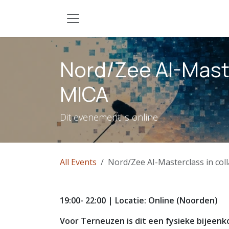
Skip to Content
Nord/Zee AI-Maste
MICA
Dit evenement is online
All Events
Nord/Zee AI-Masterclass in col
19:00- 22:00 | Locatie: Online (Noorden)
Voor Terneuzen is dit een fysieke bijeenk