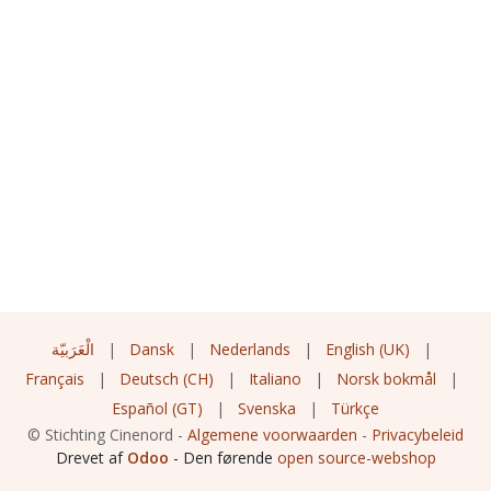
الْعَرَبيّة
|
Dansk
|
Nederlands
|
English (UK)
|
Français
|
Deutsch (CH)
|
Italiano
|
Norsk bokmål
|
Español (GT)
|
Svenska
|
Türkçe
©
Stichting Cinenord
-
Algemene voorwaarden
-
Privacybeleid
Drevet af
Odoo
- Den førende
open source-webshop