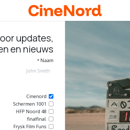
 voor updates,
en en nieuws
Naam
*
Cinenord
1001 Schermen
48 HFP Noord
.finalfinal
Frysk Film Funs